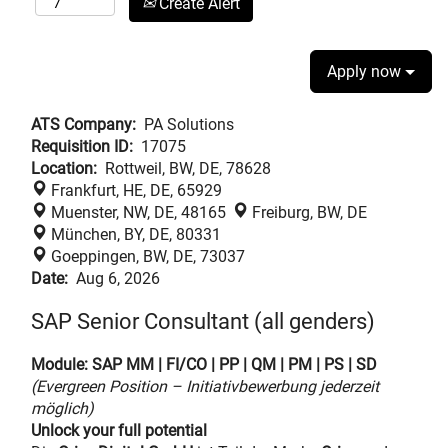
Create Alert
Apply now
ATS Company:
PA Solutions
Requisition ID:
17075
Location:
Rottweil, BW, DE, 78628
Frankfurt, HE, DE, 65929
Muenster, NW, DE, 48165
Freiburg, BW, DE
München, BY, DE, 80331
Goeppingen, BW, DE, 73037
Date:
Aug 6, 2026
SAP Senior Consultant (all genders)
Module: SAP MM | FI/CO | PP | QM | PM | PS | SD
(Evergreen Position – Initiativbewerbung jederzeit
möglich)
Unlock your full potential