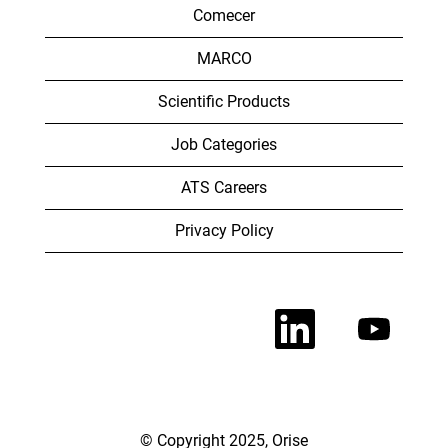
Comecer
MARCO
Scientific Products
Job Categories
ATS Careers
Privacy Policy
O
O
p
p
e
e
n
n
s
s
i
i
n
n
a
a
n
n
© Copyright 2025, Orise