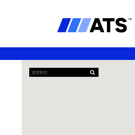
屏
幕
阅
读
器
无
法
读
取
以
下