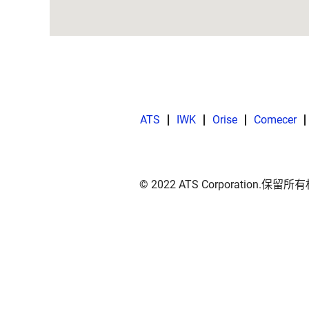
可
搜
索
地
图。
ATS
IWK
Orise
Comecer
© 2022 ATS Corporation.保留