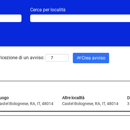
Cerca per località
ricezione di un avviso:
Crea avviso
uogo
Altre località
D
astel Bolognese, RA, IT, 48014
Castel Bolognese, RA, IT, 48014
3