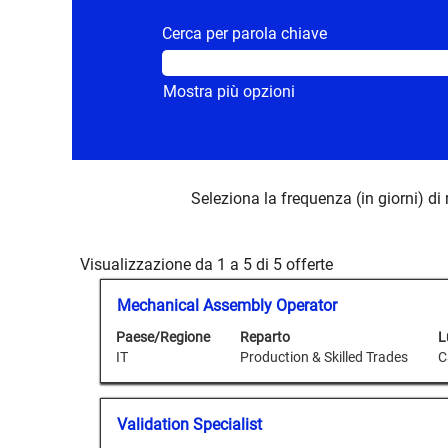
Cerca per parola chiave
Mostra più opzioni
Seleziona la frequenza (in giorni) di 
Risultati
Visualizzazione da 1 a 5 di 5 offerte
di
Titolo
Effettuare
Mechanical Assembly Operator
ricerca
una
per
Paese/Regione
Reparto
L
selezione
"".
IT
Production & Skilled Trades
C
con
Visualizzazione
la
da
barra
1
Titolo
Effettuare
Validation Specialist
spaziatrice
a
una